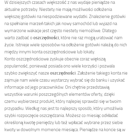
W dzisiejszych czasach większość z nas wydaje pieniądze na
aktualne potrzeby. Niestety nie mają możliwości odłożenia
większej gotówki na niespodziewane wydatki. Znalezienie gotówki
na spełnianie marzeń takich jak nowy samochód lub wyjazd na
wymarzone wakacje jest często niestety niemożliwe. Dlatego
warto zadbać o
oszczędności
, które nie raz mogą uratować nam
życie. Istnieje wiele sposobów na odłożenie gotówki należą do nich
między innymi konta oszczędnościowe lub lokaty.
Konto oszczędnościowe zyskuje obecnie coraz większą
popularność, ponieważ posiada ono wiele korzyści i pozwala
szybko zwiększyć nasze
oszczędności
. Założenie takiego konta nie
zajmuje nam wiele czasu wystarczy wybrać się do banku i uzyskać
informacje od jego pracowników. Oni chętnie przedstawią
wszystkie warunki poszczególnych elementów oferty, dzięki
czemu wybierzesz produkt, który najlepiej sprawdzi się w twoim
przypadku. Według nas jest to najlepszy sposób, który umożliwia
szybki rozpoczęcie oszczędzania. Możesz co miesiąc odkładać
określoną kwotę pieniędzy lub też wpłacać wybrane przez siebie
kwoty w dowolnym momencie miesiąca. Pieniądze na koncie są w