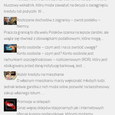
kluczowy wskaźnik, który może zaważyć na decyzji o zaciągnięciu
kredytu lub pożyczki. W …
Rozliczanie dochodów z zagranicy – zwrot podatku –
Niemcy
Praca za granicą to dla wielu Polaków szansa na lepsze zarobki, ale
wiąże się również z obowiązkami podatkowymi, które mogą …
Konto osobiste – czym jest i na co zwrócić uwagę?
Konto osobiste – czym jest? Konto osobiste jest
rachunkiem oszczędnościowo – rozliczeniowym (ROR), który jest
obsługiwany przed daną instytucję bankową. Jest …
Wybór kredytu na mieszkanie
O własnym mieszkaniu marzy większość młodych ludzi.
Jednak ledwie garstka z nich może sobie pozwolić na bezstresowy
zakup własnego lokum. …
Promocje w sklepach
Coraz więcej sklepów stacjonarnych jak i internetowych
oferuje kupony podarunkowe, którymi możemy