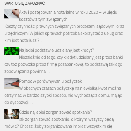
WARTO SIĘ ZAPOZNAĆ
Akty i postępowania notarialne w roku 2020 – w ujęciu
kosztów z tym związanych
Koszty czynności prawnych związanych procesami sądowymi oraz
urzędniczymi W jakich sprawach potrzeba skorzystać z usług oraz
kim jest notariusz ? …
Na jakiej podstawie udzielany jest kredyt?
Niezależnie od tego, czy kredyt udzielany jest przez banki
czy też pożyczka przez firmę pozabankową, to podstawą takiego
zobowiązania powinna …
Pomoc w porównywaniu pożyczek
W obecnych czasach pożyczkę na niewielką kwot można
otrzymać w bardzo szybki sposób, nie wychodząc z domu, mając
do dyspozycji …
Gdzie najlepiej zorganizować spotkanie?
Jak zorganizować spotkanie, o którym wszyscy będą
mówić? Chcesz, żeby zorganizowana imprez wszystkim się