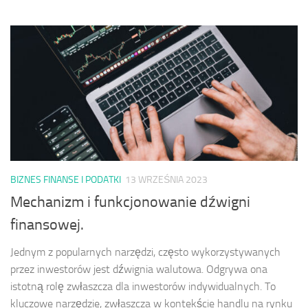
BIZNES FINANSE I PODATKI
13 WRZEŚNIA 2023
Mechanizm i funkcjonowanie dźwigni
finansowej.
Jednym z popularnych narzędzi, często wykorzystywanych
przez inwestorów jest dźwignia walutowa. Odgrywa ona
istotną rolę zwłaszcza dla inwestorów indywidualnych. To
kluczowe narzędzie, zwłaszcza w kontekście handlu na rynku