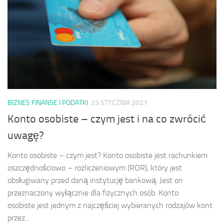
BIZNES FINANSE I PODATKI
23 STYCZNIA 2021
Konto osobiste – czym jest i na co zwrócić
uwagę?
Konto osobiste – czym jest? Konto osobiste jest rachunkiem
oszczędnościowo – rozliczeniowym (ROR), który jest
obsługiwany przed daną instytucję bankową. Jest on
przeznaczony wyłącznie dla fizycznych osób. Konto
osobiste jest jednym z najczęściej wybieranych rodzajów kont
przez...