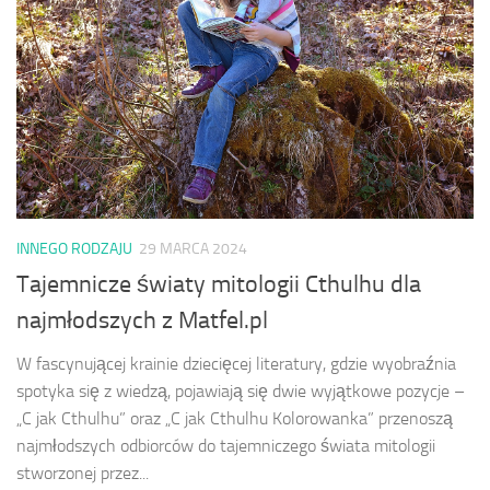
INNEGO RODZAJU
29 MARCA 2024
Tajemnicze światy mitologii Cthulhu dla
najmłodszych z Matfel.pl
W fascynującej krainie dziecięcej literatury, gdzie wyobraźnia
spotyka się z wiedzą, pojawiają się dwie wyjątkowe pozycje –
„C jak Cthulhu” oraz „C jak Cthulhu Kolorowanka” przenoszą
najmłodszych odbiorców do tajemniczego świata mitologii
stworzonej przez...