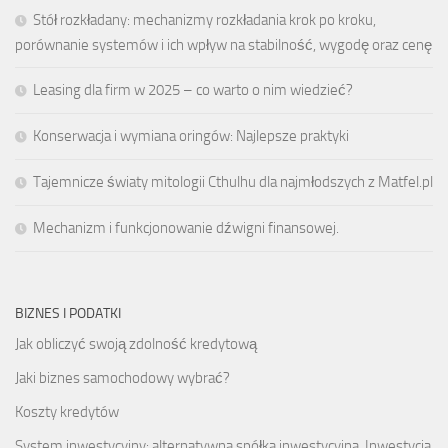
Stół rozkładany: mechanizmy rozkładania krok po kroku,
porównanie systemów i ich wpływ na stabilność, wygodę oraz cenę
Leasing dla firm w 2025 – co warto o nim wiedzieć?
Konserwacja i wymiana oringów: Najlepsze praktyki
Tajemnicze światy mitologii Cthulhu dla najmłodszych z Matfel.pl
Mechanizm i funkcjonowanie dźwigni finansowej.
BIZNES I PODATKI
Jak obliczyć swoją zdolność kredytową
Jaki biznes samochodowy wybrać?
Koszty kredytów
System inwestycyjny: alternatywna spółka inwestycyjna. Inwestycja