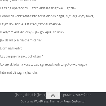
Leasing operacyjny – szkolenia leasingowe – gdzie?
Pomocna konkretna finansowa dłoń w nagłej sytuacji kryzysowej
Czym dokładnie jest kredyt konsumencki?
Kredyt mieszkaniowy – jak go lepiej spłacić?
Jak działa pralnia chemiczna?
Dom na kredyt.
Czy cierpię na zakupoholizm?
Co się składa na koszty zaciągnięcia kredytu gotówkowego?
Internet dźwignią handlu.
{{site_title}} © {{year}}. Wszelkie prawa zastrzeżone
Oparte na
WordPress
. Theme by
Press Customizr
.