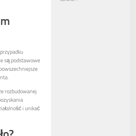
um
 przypadku
ące są podstawowe
 powszechniejsze
nta.
zcze rozbudowanej
 pozyskania
iałalność i unikać
ło?