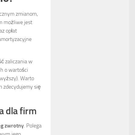
tycznym zmianom,
m możliwe jest
az opłat
amortyzacyjne
ć zaliczania w
h o wartości
t wyższy). Warto
m zdecydujemy się
 dla firm
ng zwrotny
. Polega
owym jego