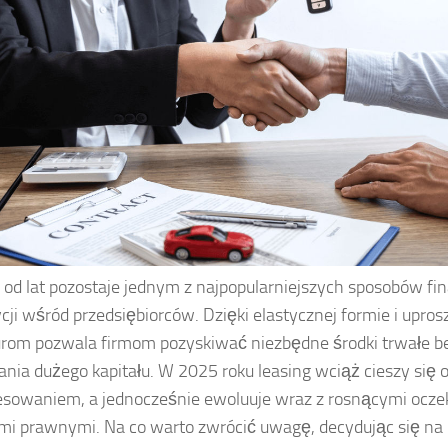
 od lat pozostaje jednym z najpopularniejszych sposobów f
cji wśród przedsiębiorców. Dzięki elastycznej formie i upr
rom pozwala firmom pozyskiwać niezbędne środki trwałe be
nia dużego kapitału. W 2025 roku leasing wciąż cieszy si
esowaniem, a jednocześnie ewoluuje wraz z rosnącymi ocze
i prawnymi. Na co warto zwrócić uwagę, decydując się na 