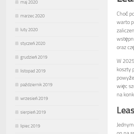
maj 2020
Choć po
marzec 2020
warto p
luty 2020
zalicze
wstępny
styczeń 2020
oraz cz
grudzień 2019
W 2025 
koszty 
listopad 2019
powyżej
październik 2019
więc sz
na konk
wrzesień 2019
Leas
sierpień 2019
Jednym 
lipiec 2019
on na s