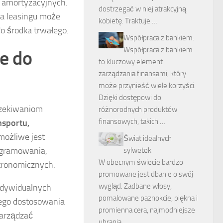
 amortyzacyjnych.
dostrzegać w niej atrakcyjną
ma leasingu może
kobietę. Traktuje …
do środka trwałego.
Współpraca z bankiem.
Współpraca z bankiem
e do
to kluczowy element
zarządzania finansami, który
może przynieść wiele korzyści.
Dzięki dostępowi do
czekiwaniom
różnorodnych produktów
finansowych, takich …
nsportu,
możliwe jest
Świat idealnych
ogramowania,
sylwetek
W obecnym świecie bardzo
tronomicznych.
promowane jest dbanie o swój
wygląd. Zadbane włosy,
indywidualnych
pomalowane paznokcie, piękna i
wego dostosowania
promienna cera, najmodniejsze
zarządzać
ubrania …