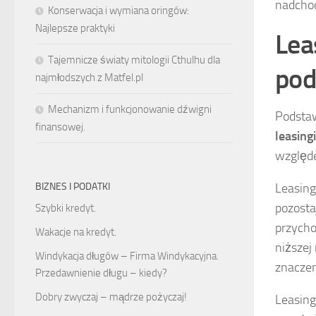
nadcho
Konserwacja i wymiana oringów:
Najlepsze praktyki
Lea
Tajemnicze światy mitologii Cthulhu dla
pod
najmłodszych z Matfel.pl
Mechanizm i funkcjonowanie dźwigni
Podstaw
finansowej.
leasin
względ
Leasing
BIZNES I PODATKI
pozosta
Szybki kredyt.
przycho
Wakacje na kredyt.
niższej
Windykacja długów – Firma Windykacyjna.
znaczen
Przedawnienie długu – kiedy?
Dobry zwyczaj – mądrze pożyczaj!
Leasing