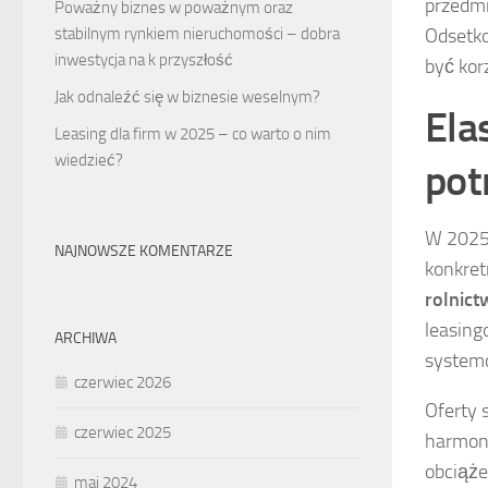
przedmi
Poważny biznes w poważnym oraz
Odsetko
stabilnym rynkiem nieruchomości – dobra
inwestycja na k przyszłość
być kor
Jak odnaleźć się w biznesie weselnym?
Ela
Leasing dla firm w 2025 – co warto o nim
wiedzieć?
pot
W 2025 
NAJNOWSZE KOMENTARZE
konkret
rolnict
leasing
ARCHIWA
systemó
czerwiec 2026
Oferty 
czerwiec 2025
harmono
obciąże
maj 2024