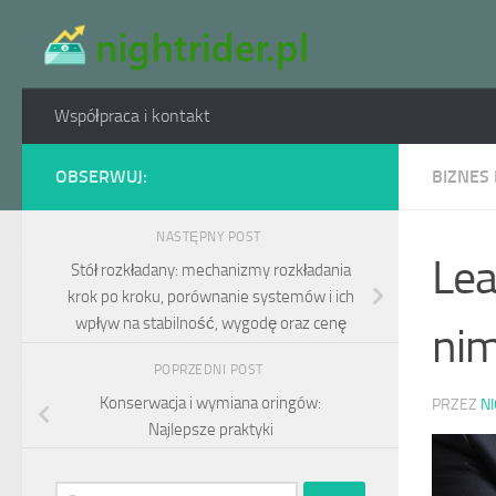
Skip to content
Współpraca i kontakt
OBSERWUJ:
BIZNES 
NASTĘPNY POST
Lea
Stół rozkładany: mechanizmy rozkładania
krok po kroku, porównanie systemów i ich
wpływ na stabilność, wygodę oraz cenę
nim
POPRZEDNI POST
Konserwacja i wymiana oringów:
PRZEZ
N
Najlepsze praktyki
Szukaj: