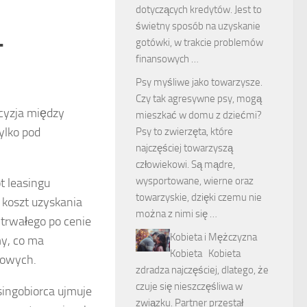
dotyczących kredytów. Jest to
świetny sposób na uzyskanie
–
gotówki, w trakcie problemów
finansowych …
Psy myśliwe jako towarzysze.
Czy tak agresywne psy, mogą
cyzja między
mieszkać w domu z dziećmi?
tylko pod
Psy to zwierzęta, które
najczęściej towarzyszą
człowiekowi. Są mądre,
wysportowane, wierne oraz
t leasingu
towarzyskie, dzięki czemu nie
 koszt uzyskania
można z nimi się …
trwałego po cenie
Kobieta i Mężczyzna
my, co ma
Kobieta Kobieta
sowych.
zdradza najczęściej, dlatego, że
czuje się nieszczęśliwa w
singobiorca ujmuje
związku. Partner przestał