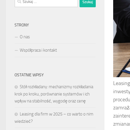
STRONY
O nas
Współpraca i kontakt
OSTATNIE WPISY
Leasing
Stół rozkładany: mechanizmy rozkładania
inwesty
krok po kroku, porównanie systemów i ich
procedu
wpływ na stabilność, wygodę oraz cenę
zamraża
Leasing dla firm w 2025 – co warto o nim
zainter
wiedzieć?
zmianam