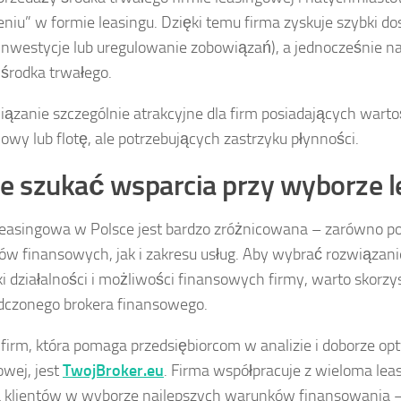
eniu” w formie leasingu. Dzięki temu firma zyskuje szybki d
 inwestycje lub uregulowanie zobowiązań), a jednocześnie na
środka trwałego.
iązanie szczególnie atrakcyjne dla firm posiadających wart
wy lub flotę, ale potrzebujących zastrzyku płynności.
e szukać wsparcia przy wyborze l
leasingowa w Polsce jest bardzo zróżnicowana – zarówno 
w finansowych, jak i zakresu usług. Aby wybrać rozwiązan
ki działalności i możliwości finansowych firmy, warto skorz
czonego brokera finansowego.
 firm, która pomaga przedsiębiorcom w analizie i doborze op
owej, jest
TwojBroker.eu
. Firma współpracuje z wieloma le
 klientów w wyborze najlepszych warunków finansowania –