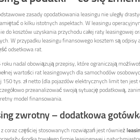
dstawowe zasady opodatkowania leasingu nie uległy dras
amiętać o kilku istotnych aspektach. W leasingu operacyjny
nie do kosztów uzyskania przychodu całej raty leasingowej or
ch. W przypadku leasingu finansowego kosztem są odpisy 
ęść odsetkowa rat.
roku nadal obowiązują przepisy, które ograniczają możliwoś
pełnej wartości rat leasingowych dla samochodów osobowyc
 150 tys. zł netto (dla pojazdów elektrycznych limit ten jes
czegółowo przeanalizować swoją sytuację podatkową, zani
retny model finansowania.
ing zwrotny – dodatkowa gotówka
z coraz częściej stosowanych rozwiązań jest również
leasi
przedaży środka trwałego firmie leasingowej i natychmiast