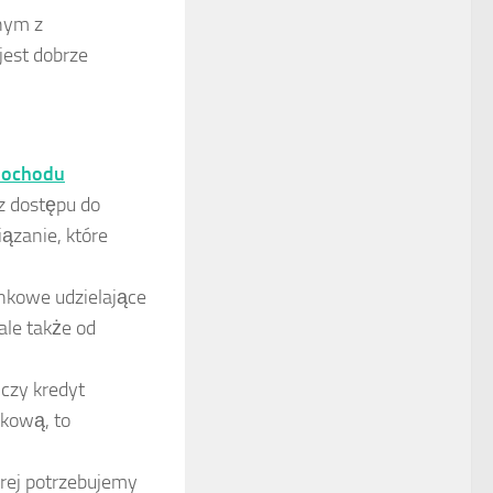
dnym z
jest dobrze
mochodu
z dostępu do
zanie, które
nkowe udzielające
le także od
 czy kredyt
nkową, to
órej potrzebujemy