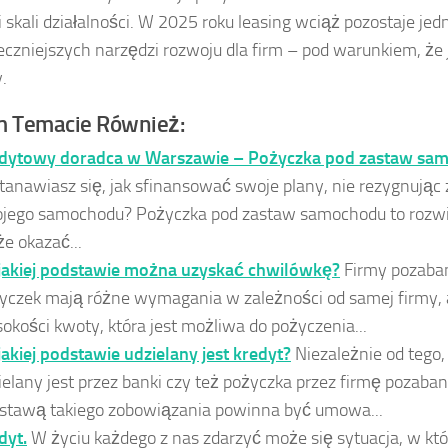
i skali działalności. W 2025 roku leasing wciąż pozostaje je
eczniejszych narzędzi rozwoju dla firm – pod warunkiem, że 
.
 Temacie Również:
dytowy doradca w Warszawie – Pożyczka pod zastaw sa
tanawiasz się, jak sfinansować swoje plany, nie rezygnując 
jego samochodu? Pożyczka pod zastaw samochodu to rozwią
e okazać...
jakiej podstawie można uzyskać chwilówkę?
Firmy pozaba
yczek mają różne wymagania w zależności od samej firmy, a
okości kwoty, która jest możliwa do pożyczenia...
jakiej podstawie udzielany jest kredyt?
Niezależnie od tego,
ielany jest przez banki czy też pożyczka przez firmę pozaba
stawą takiego zobowiązania powinna być umowa...
dyt.
W życiu każdego z nas zdarzyć może się sytuacja, w kt