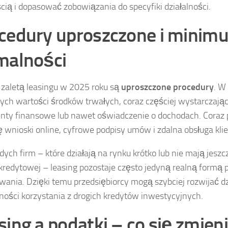
cią i dopasować zobowiązania do specyfiki działalności.
cedury uproszczone i minim
malności
 zaletą leasingu w 2025 roku są
uproszczone procedury
. W
ych wartości środków trwałych, coraz częściej wystarczaj
ty finansowe lub nawet oświadczenie o dochodach. Coraz
ię wnioski online, cyfrowe podpisy umów i zdalna obsługa klie
dych firm – które działają na rynku krótko lub nie mają jes
i kredytowej – leasing pozostaje często jedyną realną formą
wania. Dzięki temu przedsiębiorcy mogą szybciej rozwijać dz
ności korzystania z drogich kredytów inwestycyjnych.
sing a podatki – co się zmieni