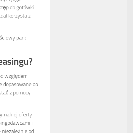
ostęp do gotówki
dal korzysta z
ościowy park
easingu?
pod względem
ie dopasowane do
ystać z pomocy
tymalnej oferty
asingodawcami i
 niezależnie od