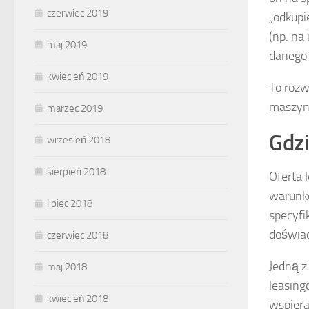
czerwiec 2019
„odkupi
(np. na
maj 2019
danego 
kwiecień 2019
To rozw
maszyno
marzec 2019
Gdzi
wrzesień 2018
sierpień 2018
Oferta 
warunkó
lipiec 2018
specyfi
doświad
czerwiec 2018
Jedną z
maj 2018
leasing
kwiecień 2018
wspiera