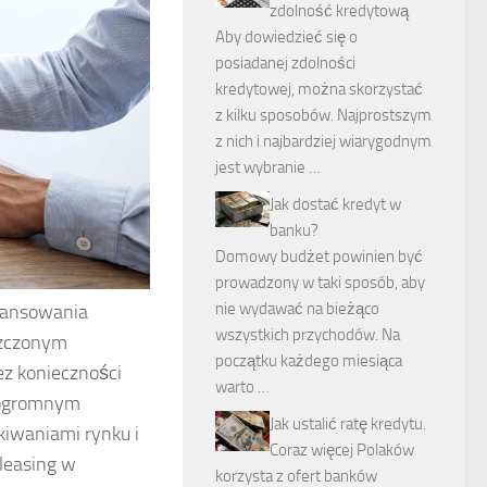
zdolność kredytową
Aby dowiedzieć się o
posiadanej zdolności
kredytowej, można skorzystać
z kilku sposobów. Najprostszym
z nich i najbardziej wiarygodnym
jest wybranie …
Jak dostać kredyt w
banku?
Domowy budżet powinien być
prowadzony w taki sposób, aby
nie wydawać na bieżąco
inansowania
wszystkich przychodów. Na
oszczonym
początku każdego miesiąca
z konieczności
warto …
ę ogromnym
Jak ustalić ratę kredytu.
kiwaniami rynku i
Coraz więcej Polaków
leasing w
korzysta z ofert banków