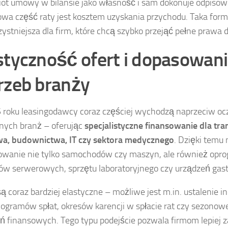
ot umowy w bilansie jako własność i sam dokonuje odpisów
wa część raty jest kosztem uzyskania przychodu. Taka for
zystniejsza dla firm, które chcą szybko przejąć pełne prawa 
styczność ofert i dopasowani
rzeb branży
roku leasingodawcy coraz częściej wychodzą naprzeciw o
nych branż – oferując
specjalistyczne finansowanie dla tra
wa, budownictwa, IT czy sektora medycznego
. Dzięki temu 
owanie nie tylko samochodów czy maszyn, ale również opr
w serwerowych, sprzętu laboratoryjnego czy urządzeń gas
są coraz bardziej elastyczne – możliwe jest m.in. ustalenie 
gramów spłat, okresów karencji w spłacie rat czy sezono
ń finansowych. Tego typu podejście pozwala firmom lepiej 